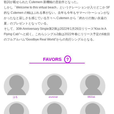
歌詞が載せられた Cutemem 新機軸の意欲作となった。
しかし「Welcome to this virtual beach」というナレーションが入りどこか SF
的な Cutemen の軸はぶれる事がない。去年も今年もサマーバケーションがな
かったなと寂しさを感じている方々へ Cutemen から「終わりの無い永遠の
夏」のプレゼントとなっている。
そして、30th Anniversary Single第2弾は2022年1月26日リリース“Kiss In A
Flying Cab”へと続く。これらシングル2曲は2022年春にリリース予定の6枚目
のフルアルバム“Goodbye Real World”からの先行シングルとなる。
FAVORS
?
はる
aruminat
0822ak