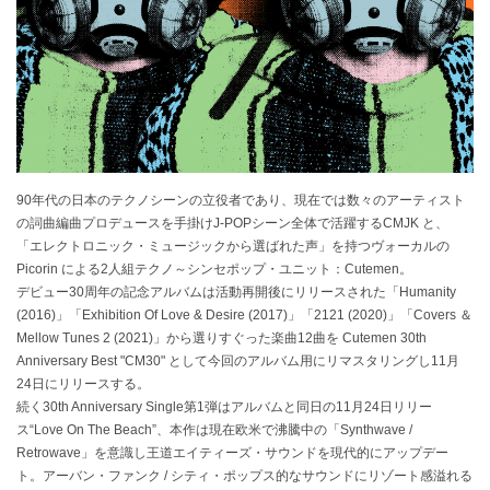
90年代の日本のテクノシーンの立役者であり、現在では数々のアーティスト
の詞曲編曲プロデュースを手掛けJ-POPシーン全体で活躍するCMJK と、
「エレクトロニック・ミュージックから選ばれた声」を持つヴォーカルの
Picorin による2人組テクノ～シンセポップ・ユニット：Cutemen。
デビュー30周年の記念アルバムは活動再開後にリリースされた「Humanity
(2016)」「Exhibition Of Love & Desire (2017)」「2121 (2020)」「Covers ＆
Mellow Tunes 2 (2021)」から選りすぐった楽曲12曲を Cutemen 30th
Anniversary Best "CM30" として今回のアルバム用にリマスタリングし11月
24日にリリースする。
続く30th Anniversary Single第1弾はアルバムと同日の11月24日リリー
ス“Love On The Beach”、本作は現在欧米で沸騰中の「Synthwave /
Retrowave」を意識し王道エイティーズ・サウンドを現代的にアップデー
ト。アーバン・ファンク / シティ・ポップス的なサウンドにリゾート感溢れる