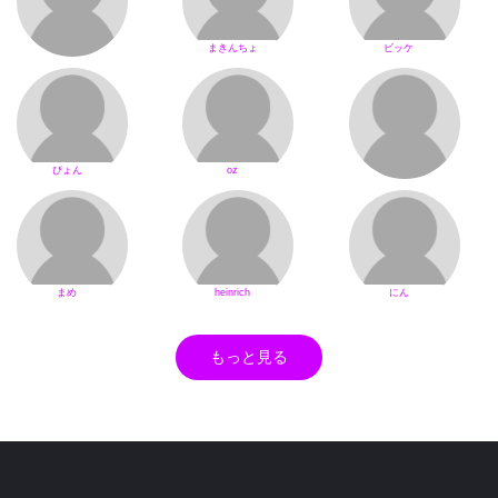
まきんちょ
ビッケ
ぴょん
oz
まめ
heinrich
にん
もっと見る