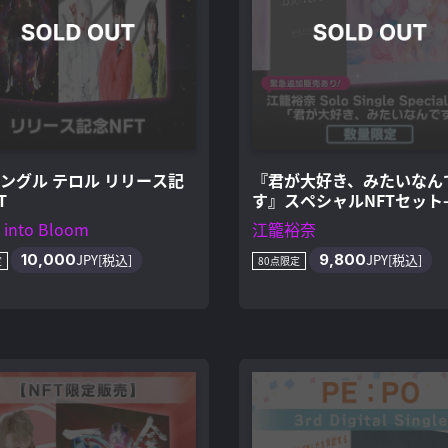
シングル テロル リリース記
『君が大好き、みたいなん
T
す』スペシャルNFTセット-
限定版
 into Bloom
江籠裕奈
10,000
JPY[税込]
9,800
JPY[税込]
定
80点限定