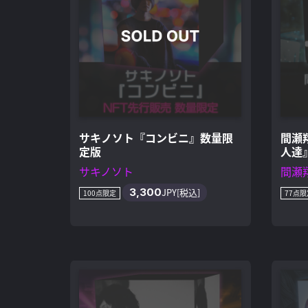
サキノソト『コンビニ』数量限
間瀬
定版
人達
サキノソト
間瀬
3,300
JPY[税込]
100点限定
77点限