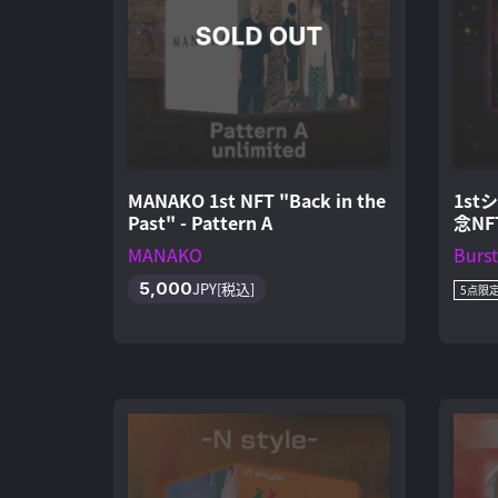
MANAKO 1st NFT "Back in the
1st
Past" - Pattern A
念NF
MANAKO
Burst
5,000
JPY[税込]
5点限