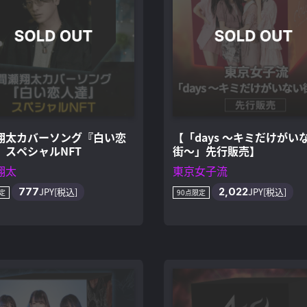
翔太カバーソング『白い恋
【「days 〜キミだけがい
』スペシャルNFT
街〜」先行販売】
翔太
東京女子流
777
JPY[税込]
2,022
JPY[税込]
定
90点限定