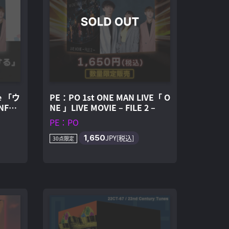
le 「ウ
PE：PO 1st ONE MAN LIVE「 O
FT
NE 」LIVE MOVIE – FILE 2 –
PE：PO
1,650
JPY[税込]
30点限定