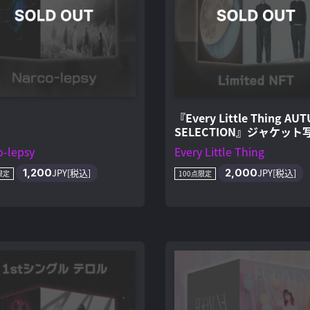
『Every Little Thing AU
SELECTION』ジャケット
FT
o-lepsy
Every Little Thing
1,200
JPY[税込]
2,000
JPY[税込]
限定
100点限定