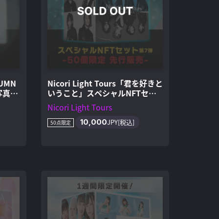
TUMN
Nicori Light Tours「君を好きと
写真N
いうこと」スペシャルNFTセッ
ト-50個限定版
Nicori Light Tours
10,000
JPY[税込]
50点限定