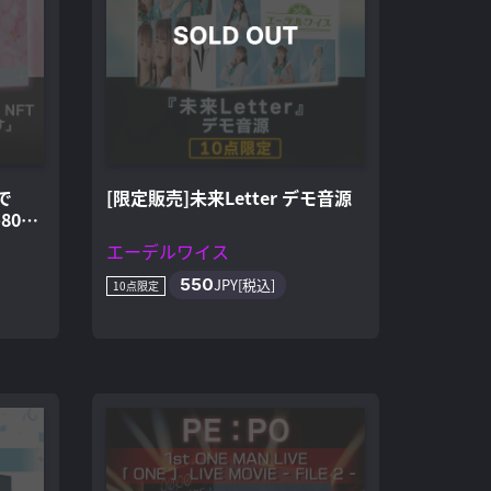
で
[限定販売]未来Letter デモ音源
80個
エーデルワイス
550
JPY[税込]
10点限定