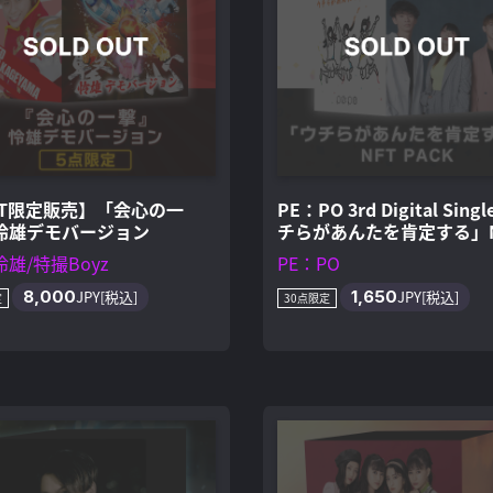
FT限定販売】「会心の一
PE：PO 3rd Digital Sing
怜雄デモバージョン
チらがあんたを肯定する」N
PACK
雄/特撮Boyz
PE：PO
8,000
JPY[税込]
1,650
JPY[税込]
定
30点限定