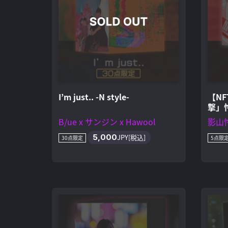
I’m just.. -N style-
【N
撃」
B/ue x サンジン x Hawool
影山怜
5,000
JPY[税込]
30点限定
5点限