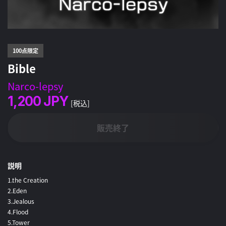
100点限定
Bible
Narco-lepsy
1,200
JPY
[税込]
販売終了
説明
1.the Creation
2.Eden
3.Jealous
4.Flood
5.Tower