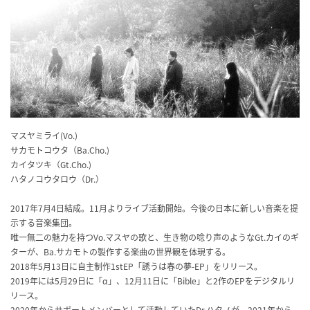
マスヤミライ(Vo.)
サカモトコウタ（Ba.Cho.)
カイタツキ（Gt.Cho.)
ハタノコウタロウ（Dr.）
2017年7月4日結成。11月よりライブ活動開始。今後の日本に新しい音楽を提
示する音楽集団。
唯一無二の魅力を持つVo.マスヤの歌と、生き物の唸り声のようなGt.カイのギ
ターが、Ba.サカモトの製作する楽曲の世界観を体現する。
2018年5月13日に自主制作1stEP「誘うは春の夢-EP」をリリース。
2019年には5月29日に「α」、12月11日に「Bible」と2作のEPをデジタルリ
リース。
2020年からサポートメンバーとして活動していたDr.ハタノが、2021年から