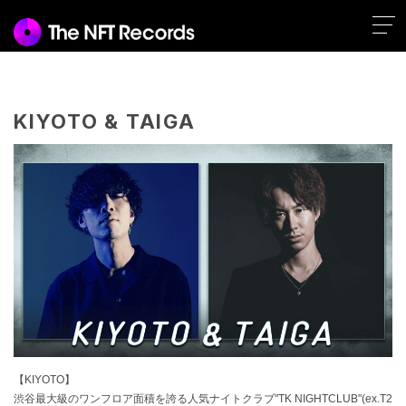
KIYOTO & TAIGA
【KIYOTO】
渋谷最大級のワンフロア面積を誇る人気ナイトクラブ"TK NIGHTCLUB"(ex.T2