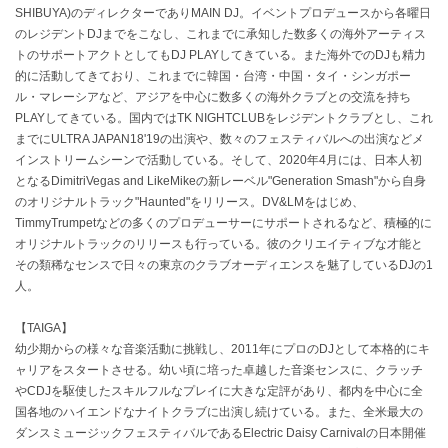
SHIBUYA)のディレクターでありMAIN DJ。イベントプロデュースから各曜日
のレジデントDJまでをこなし、これまでに承知した数多くの海外アーティス
トのサポートアクトとしてもDJ PLAYしてきている。また海外でのDJも精力
的に活動してきており、これまでに韓国・台湾・中国・タイ・シンガポー
ル・マレーシアなど、アジアを中心に数多くの海外クラブとの交流を持ち
PLAYしてきている。国内ではTK NIGHTCLUBをレジデントクラブとし、これ
までにULTRA JAPAN18'19の出演や、数々のフェスティバルへの出演などメ
インストリームシーンで活動している。そして、2020年4月には、日本人初
となるDimitriVegas and LikeMikeの新レーベル"Generation Smash"から自身
のオリジナルトラック"Haunted"をリリース。DV&LMをはじめ、
TimmyTrumpetなどの多くのプロデューサーにサポートされるなど、積極的に
オリジナルトラックのリリースも行っている。彼のクリエイティブな才能と
その類稀なセンスで日々の東京のクラブオーディエンスを魅了しているDJの1
人。
【TAIGA】
幼少期からの様々な音楽活動に挑戦し、2011年にプロのDJとして本格的にキ
ャリアをスタートさせる。幼い頃に培った卓越した音楽センスに、クラッチ
やCDJを駆使したスキルフルなプレイに大きな定評があり、都内を中心に全
国各地のハイエンドなナイトクラブに出演し続けている。また、全米最大の
ダンスミュージックフェスティバルであるElectric Daisy Carnivalの日本開催